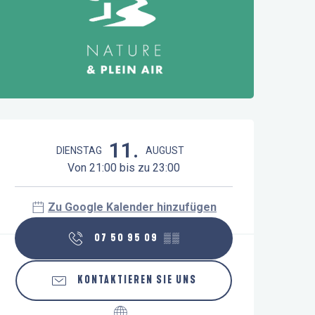
Öffnungszeiten & Kontaktdaten
11.
DIENSTAG
AUGUST
Von 21:00 bis zu 23:00
Zu Google Kalender hinzufügen
07 50 95 09
▒▒
KONTAKTIEREN SIE UNS