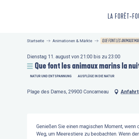
Aller
au
LA FORÊT-F
contenu
principal
QUE FONT LES ANIMAUX MAR
Startseite
Animationen & Märkte
Dienstag 11. august von 21:00 bis zu 23:00
Que font les animaux marins la nui
NATUR UND ENTSPANNUNG
AUSFLÜGE IN DIE NATUR
Plage des Dames, 29900 Concarneau
Anfahrt
Beschreibung
Genießen Sie einen magischen Moment, wenn die
Weg, um Meerestiere zu beobachten. Wenn der Ta