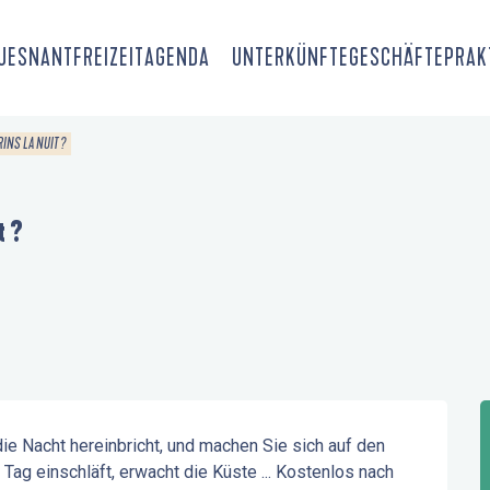
OUESNANT
FREIZEIT
AGENDA
UNTERKÜNFTE
GESCHÄFTE
PRAK
INS LA NUIT ?
t ?
 Nacht hereinbricht, und machen Sie sich auf den 
g einschläft, erwacht die Küste ... Kostenlos nach 