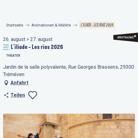
Aller
au
contenu
L'ILIADE - LES RIAS 2026
Startseite
Animationen & Märkte
principal
26. august > 27. august
L'iliade - Les rias 2026
THEATER
Jardin de la salle polyvalente, Rue Georges Brassens, 29300
Tréméven
Anfahrt
Teilen
Ajouter aux favo