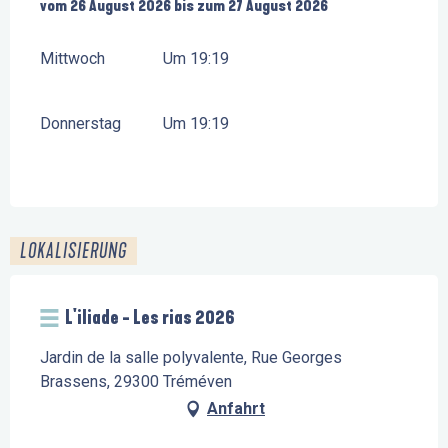
vom
vom
26 August 2026
26 August 2026
bis zum
bis zum
27 August 2026
27 August 2026
Mittwoch
Um 19:19
Donnerstag
Um 19:19
LOKALISIERUNG
L'iliade - Les rias 2026
Jardin de la salle polyvalente, Rue Georges
Brassens, 29300 Tréméven
Anfahrt