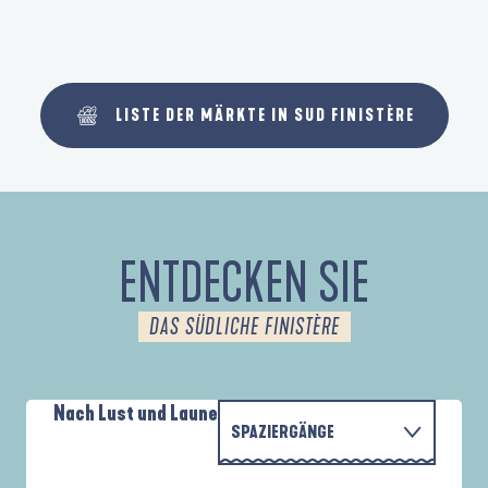
LISTE DER MÄRKTE IN SUD FINISTÈRE
ENTDECKEN SIE
DAS SÜDLICHE FINISTÈRE
Nach Lust und Laune
SPAZIERGÄNGE
P