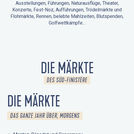
Ausstellungen, Führungen, Naturausflüge, Theater,
Konzerte, Fest-Noz, Aufführungen, Trödelmärkte und
Flohmärkte, Rennen, belebte Mahlzeiten, Blutspenden,
Golfwettkämpfe…
ANIMATIONEN IN LA FORÊT-FOUESNANT
VERANSTALTUNGEN IN DER UMGEBUNG
FEST NOZ
MÄRKTE
FEUERWERK
TAGE DES KULTURERBES
NATURAUSFLUG / GEFÜHRTE TOUR
ANIMATIONEN FÜR KINDER
DIE MÄRKTE
DES SÜD-FINISTÈRE
DIE MÄRKTE
DAS GANZE JAHR ÜBER, MORGENS