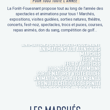
POUR TOUS TOUTE L'ANNÉE
La Forêt-Fouesnant propose tout au long de l’année des
spectacles et animations pour tous ! Marchés,
expositions, visites guidées, sorties natures, théâtre,
concerts, fest-noz, spectacles, trocs et puces, courses,
repas animés, don du sang, compétition de golf…
ANIMATIONS DE LA FORÊT-FOUESNANT
ANIMATIONS AUX ALENTOURS
MARCHÉS
FEST NOZ
FEUX D’ARTIFICES
JOURNÉES DU PATRIMOINE
SORTIE NATURE / VISITE GUIDÉE
ANIMATIONS POUR LES ENFANTS
LES NUITS CELTIQUES DE PENITI
VIDE-GRENIERS – BROCANTES