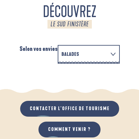
DÉCOUVREZ
LE SUD FINISTÈRE
Selon vos envies
BALADES
EN FAMILLE
D'UN PORT À L'AUTRE
A
QUAND IL PLEUT
AU GRAND AIR
CONTACTER L'OFFICE DE TOURISME
COMMENT VENIR ?