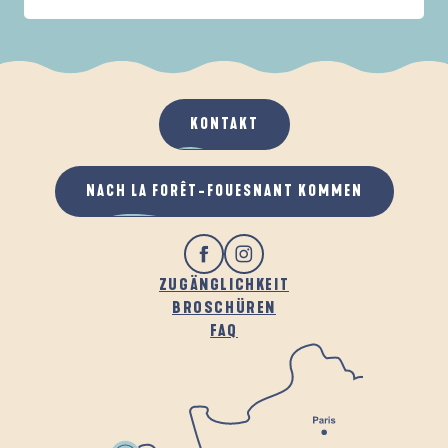
IN DER FAMILIE
DE LA FORÊT
D
WENN ES REGNET
AN DER FRISCHEN LUFT
KONTAKT
NACH LA FORÊT-FOUESNANT KOMMEN
ZUGÄNGLICHKEIT
BROSCHÜREN
FAQ