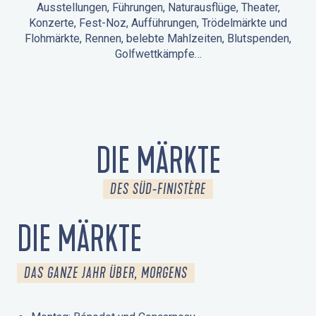
Ausstellungen, Führungen, Naturausflüge, Theater,
Konzerte, Fest-Noz, Aufführungen, Trödelmärkte und
Flohmärkte, Rennen, belebte Mahlzeiten, Blutspenden,
Golfwettkämpfe…
ANIMATIONEN IN LA FORÊT-FOUESNANT
VERANSTALTUNGEN IN DER UMGEBUNG
FEST NOZ
MÄRKTE
FEUERWERK
TAGE DES KULTURERBES
NATURAUSFLUG / GEFÜHRTE TOUR
ANIMATIONEN FÜR KINDER
DIE MÄRKTE
DES SÜD-FINISTÈRE
DIE MÄRKTE
DAS GANZE JAHR ÜBER, MORGENS