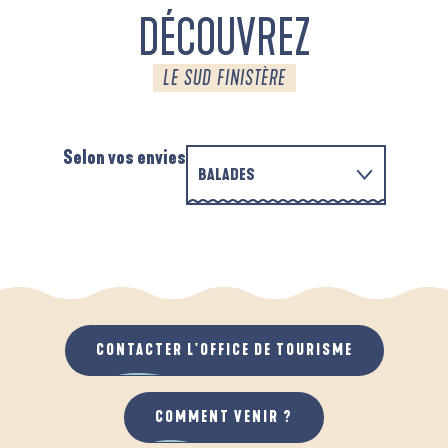
DÉCOUVREZ
LE SUD FINISTÈRE
Selon vos envies
BALADES
EN FAMILLE
AUTOUR DE L'ANSE SAINT-LAURENT
A
QUAND IL PLEUT
AU GRAND AIR
CONTACTER L'OFFICE DE TOURISME
COMMENT VENIR ?