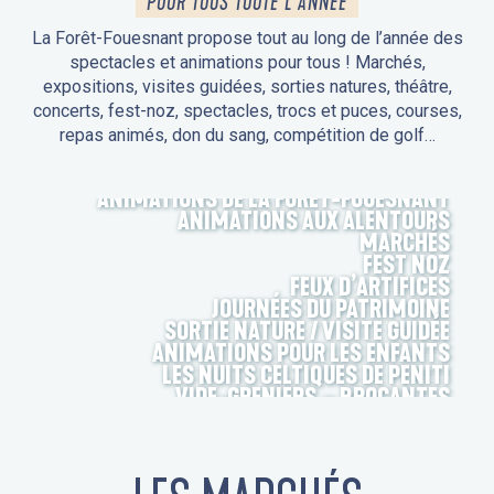
POUR TOUS TOUTE L'ANNÉE
La Forêt-Fouesnant propose tout au long de l’année des
spectacles et animations pour tous ! Marchés,
expositions, visites guidées, sorties natures, théâtre,
concerts, fest-noz, spectacles, trocs et puces, courses,
repas animés, don du sang, compétition de golf…
ANIMATIONS DE LA FORÊT-FOUESNANT
ANIMATIONS AUX ALENTOURS
MARCHÉS
FEST NOZ
FEUX D’ARTIFICES
JOURNÉES DU PATRIMOINE
SORTIE NATURE / VISITE GUIDÉE
ANIMATIONS POUR LES ENFANTS
LES NUITS CELTIQUES DE PENITI
VIDE-GRENIERS – BROCANTES