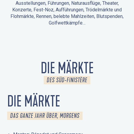
Ausstellungen, Führungen, Naturausflüge, Theater,
Konzerte, Fest-Noz, Aufführungen, Trödelmärkte und
Flohmärkte, Rennen, belebte Mahlzeiten, Blutspenden,
Golfwettkämpfe…
ANIMATIONEN IN LA FORÊT-FOUESNANT
VERANSTALTUNGEN IN DER UMGEBUNG
FEST NOZ
MÄRKTE
FEUERWERK
TAGE DES KULTURERBES
NATURAUSFLUG / GEFÜHRTE TOUR
ANIMATIONEN FÜR KINDER
DIE MÄRKTE
DES SÜD-FINISTÈRE
DIE MÄRKTE
DAS GANZE JAHR ÜBER, MORGENS