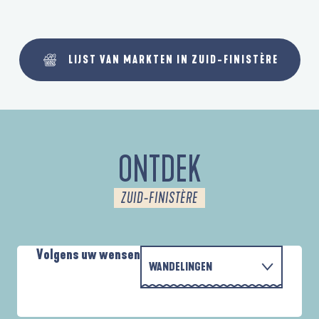
LIJST VAN MARKTEN IN ZUID-FINISTÈRE
ONTDEK
ZUID-FINISTÈRE
Volgens uw wensen
WANDELINGEN
MET DE FAMILIE
AUTOUR DE L'ANSE SAINT-LAURENT
D