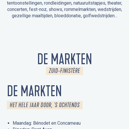
tentoonstellingen, rondleidingen, natuuruitstapjes, theater,
concerten, fest-noz, shows, rommelmarkten, wedstrijden,
gezellige maaltijden, bloeddonatie, golfwedstrijden…
EVENEMENTEN IN LA FORÊT-FOUESNANT
EVENEMENTEN IN DE OMGEVING
FEST NOZ
MARKTEN
VUURWERK
OPEN MONUMENTENDAGEN
UITSTAPJE IN DE NATUUR / RONDLEIDING
ANIMATIE VOOR KINDEREN
DE MARKTEN
ZUID-FINISTÈRE
DE MARKTEN
HET HELE JAAR DOOR, 'S OCHTENDS
Maandag: Bénodet en Concarneau