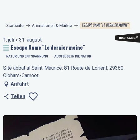
Aller
au
contenu
ESCAPE GAME "LE DERNIER MOINE"
Startseite
Animationen & Märkte
principal
1. juli > 31. august
Escape Game "Le dernier moine"
NATUR UND ENTSPANNUNG
AUSFLÜGE IN DIE NATUR
Site abbatial Saint-Maurice, 81 Route de Lorient, 29360
Clohars-Carnoët
Anfahrt
Teilen
Ajouter aux favo