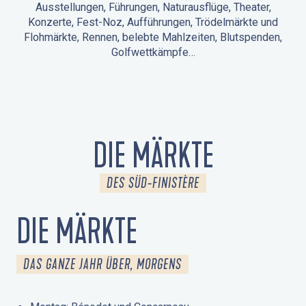
Ausstellungen, Führungen, Naturausflüge, Theater,
Konzerte, Fest-Noz, Aufführungen, Trödelmärkte und
Flohmärkte, Rennen, belebte Mahlzeiten, Blutspenden,
Golfwettkämpfe…
ANIMATIONEN IN LA FORÊT-FOUESNANT
VERANSTALTUNGEN IN DER UMGEBUNG
FEST NOZ
MÄRKTE
FEUERWERK
TAGE DES KULTURERBES
NATURAUSFLUG / GEFÜHRTE TOUR
ANIMATIONEN FÜR KINDER
DIE MÄRKTE
DES SÜD-FINISTÈRE
DIE MÄRKTE
DAS GANZE JAHR ÜBER, MORGENS