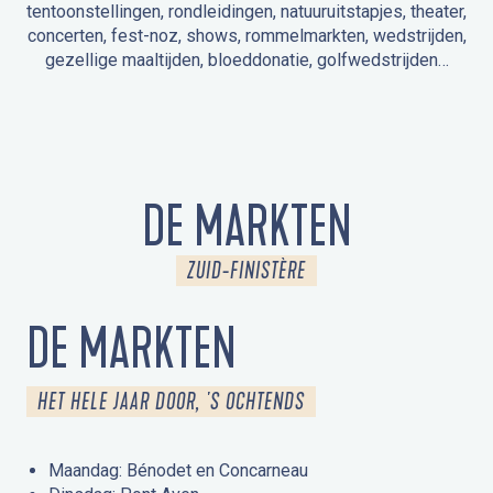
tentoonstellingen, rondleidingen, natuuruitstapjes, theater,
concerten, fest-noz, shows, rommelmarkten, wedstrijden,
gezellige maaltijden, bloeddonatie, golfwedstrijden…
EVENEMENTEN IN LA FORÊT-FOUESNANT
EVENEMENTEN IN DE OMGEVING
FEST NOZ
MARKTEN
VUURWERK
OPEN MONUMENTENDAGEN
UITSTAPJE IN DE NATUUR / RONDLEIDING
ANIMATIE VOOR KINDEREN
DE MARKTEN
ZUID-FINISTÈRE
DE MARKTEN
HET HELE JAAR DOOR, 'S OCHTENDS
Maandag: Bénodet en Concarneau