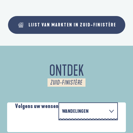
LIJST VAN MARKTEN IN ZUID-FINISTÈRE
ONTDEK
ZUID-FINISTÈRE
Volgens uw wensen
WANDELINGEN
PARCOURS D'INTERPRÉTATION DE L'ANSE
MET DE FAMILIE
DE LA FORÊT
A