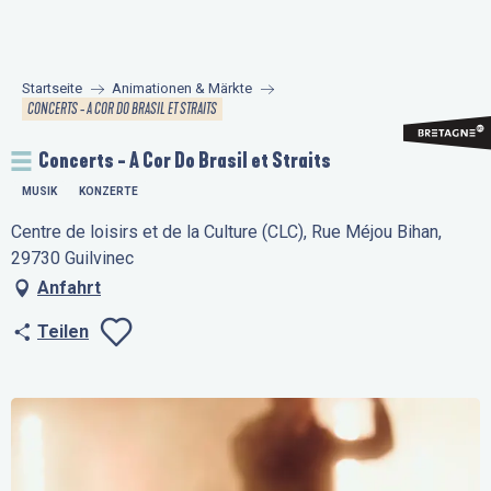
Aller
au
contenu
Startseite
Animationen & Märkte
principal
CONCERTS - A COR DO BRASIL ET STRAITS
Concerts - A Cor Do Brasil et Straits
MUSIK
KONZERTE
Centre de loisirs et de la Culture (CLC), Rue Méjou Bihan,
29730 Guilvinec
Anfahrt
Teilen
Ajouter aux favo