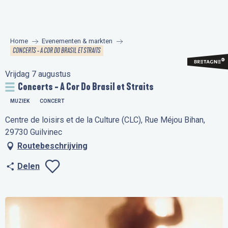
Aller
au
contenu
Home
Evenementen & markten
principal
CONCERTS - A COR DO BRASIL ET STRAITS
Vrijdag 7 augustus
Concerts - A Cor Do Brasil et Straits
MUZIEK
CONCERT
Centre de loisirs et de la Culture (CLC), Rue Méjou Bihan,
29730 Guilvinec
Routebeschrijving
Delen
Ajouter aux favo