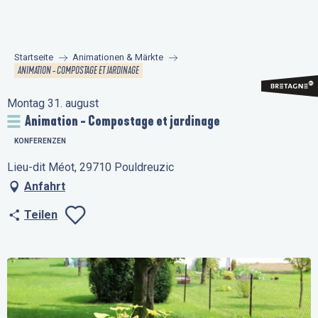
Aller
au
contenu
Startseite
Animationen & Märkte
principal
ANIMATION - COMPOSTAGE ET JARDINAGE
Montag 31. august
Animation - Compostage et jardinage
KONFERENZEN
Lieu-dit Méot, 29710 Pouldreuzic
Anfahrt
Teilen
Ajouter aux favo