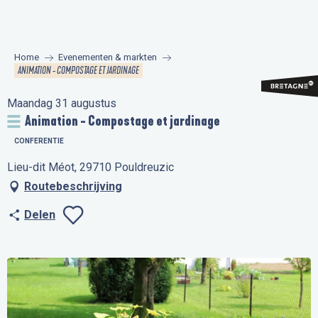
Aller
au
contenu
Home
Evenementen & markten
principal
ANIMATION - COMPOSTAGE ET JARDINAGE
Maandag 31 augustus
Animation - Compostage et jardinage
CONFERENTIE
Lieu-dit Méot, 29710 Pouldreuzic
Routebeschrijving
Delen
Ajouter aux favo