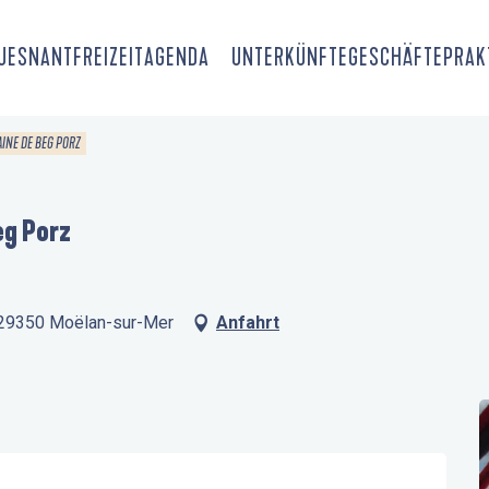
OUESNANT
FREIZEIT
AGENDA
UNTERKÜNFTE
GESCHÄFTE
PRAK
INE DE BEG PORZ
eg Porz
, 29350 Moëlan-sur-Mer
Anfahrt