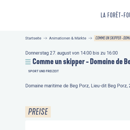
Aller
au
LA FORÊT-F
contenu
principal
COMME UN SKIPPER - DOMA
Startseite
Animationen & Märkte
Donnerstag 27. august von 14:00 bis zu 16:00
Comme un skipper - Domaine de B
SPORT UND FREIZEIT
Domaine maritime de Beg Porz, Lieu-dit Beg Porz
PREISE