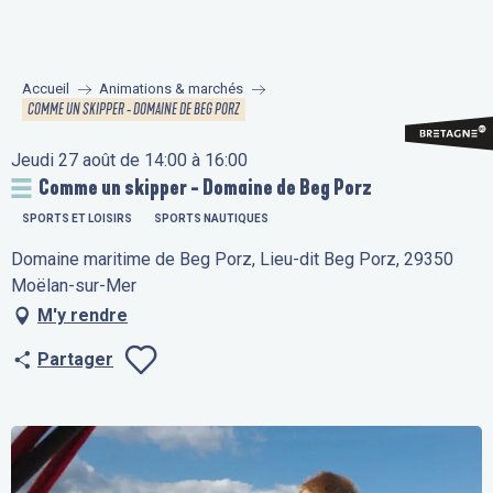
Aller
au
contenu
Accueil
Animations & marchés
principal
COMME UN SKIPPER - DOMAINE DE BEG PORZ
Jeudi 27 août de 14:00 à 16:00
Comme un skipper - Domaine de Beg Porz
SPORTS ET LOISIRS
SPORTS NAUTIQUES
Domaine maritime de Beg Porz, Lieu-dit Beg Porz, 29350
Moëlan-sur-Mer
M'y rendre
Partager
Ajouter aux fav