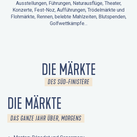
Ausstellungen, Führungen, Naturausflüge, Theater,
Konzerte, Fest-Noz, Aufführungen, Trödelmärkte und
Flohmärkte, Rennen, belebte Mahlzeiten, Blutspenden,
Golfwettkämpfe…
ANIMATIONEN IN LA FORÊT-FOUESNANT
VERANSTALTUNGEN IN DER UMGEBUNG
FEST NOZ
MÄRKTE
FEUERWERK
TAGE DES KULTURERBES
NATURAUSFLUG / GEFÜHRTE TOUR
ANIMATIONEN FÜR KINDER
DIE MÄRKTE
DES SÜD-FINISTÈRE
DIE MÄRKTE
DAS GANZE JAHR ÜBER, MORGENS