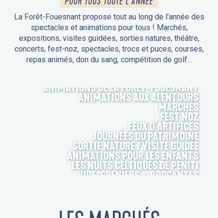
POUR TOUS TOUTE L'ANNÉE
La Forêt-Fouesnant propose tout au long de l’année des
spectacles et animations pour tous ! Marchés,
expositions, visites guidées, sorties natures, théâtre,
concerts, fest-noz, spectacles, trocs et puces, courses,
repas animés, don du sang, compétition de golf…
ANIMATIONS DE LA FORÊT-FOUESNANT
ANIMATIONS AUX ALENTOURS
MARCHÉS
FEST NOZ
FEUX D’ARTIFICES
JOURNÉES DU PATRIMOINE
SORTIE NATURE / VISITE GUIDÉE
ANIMATIONS POUR LES ENFANTS
LES NUITS CELTIQUES DE PENITI
VIDE-GRENIERS – BROCANTES