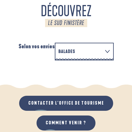
DÉCOUVREZ
LE SUD FINISTÈRE
Selon vos envies
BALADES
PARCOURS D'INTERPRÉTATION DE L'ANSE
EN FAMILLE
DE LA FORÊT
D
QUAND IL PLEUT
AU GRAND AIR
CONTACTER L'OFFICE DE TOURISME
COMMENT VENIR ?