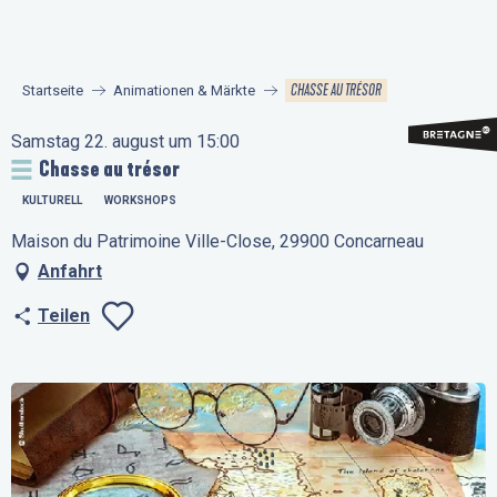
Aller
au
contenu
CHASSE AU TRÉSOR
Startseite
Animationen & Märkte
principal
Samstag 22. august um 15:00
Chasse au trésor
KULTURELL
WORKSHOPS
Maison du Patrimoine Ville-Close, 29900 Concarneau
Anfahrt
Teilen
Ajouter aux favo