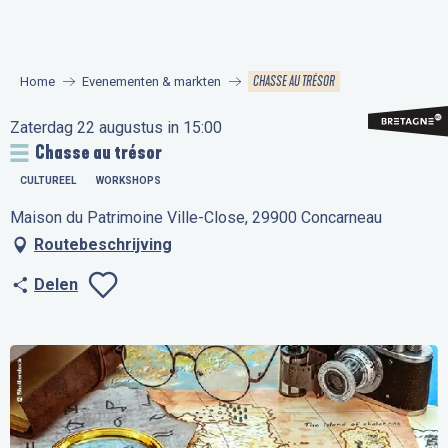
Aller
au
contenu
CHASSE AU TRÉSOR
Home
Evenementen & markten
principal
Zaterdag 22 augustus in 15:00
Chasse au trésor
CULTUREEL
WORKSHOPS
Maison du Patrimoine Ville-Close, 29900 Concarneau
Routebeschrijving
Delen
Ajouter aux favo