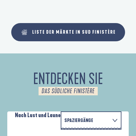
LISTE DER MÄRKTE IN SUD FINISTÈRE
ENTDECKEN SIE
DAS SÜDLICHE FINISTÈRE
Nach Lust und Laune
SPAZIERGÄNGE
P