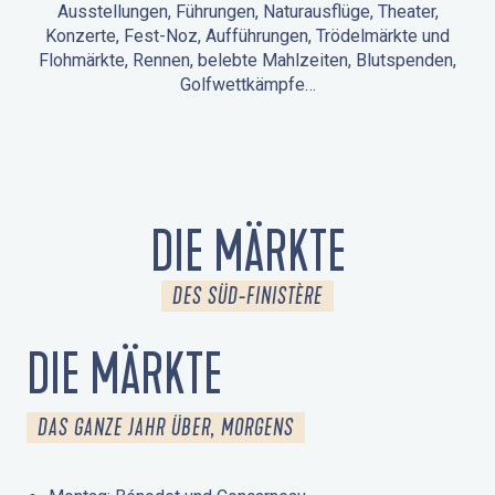
Ausstellungen, Führungen, Naturausflüge, Theater,
Konzerte, Fest-Noz, Aufführungen, Trödelmärkte und
Flohmärkte, Rennen, belebte Mahlzeiten, Blutspenden,
Golfwettkämpfe…
ANIMATIONEN IN LA FORÊT-FOUESNANT
VERANSTALTUNGEN IN DER UMGEBUNG
FEST NOZ
MÄRKTE
FEUERWERK
TAGE DES KULTURERBES
NATURAUSFLUG / GEFÜHRTE TOUR
ANIMATIONEN FÜR KINDER
DIE MÄRKTE
DES SÜD-FINISTÈRE
DIE MÄRKTE
DAS GANZE JAHR ÜBER, MORGENS