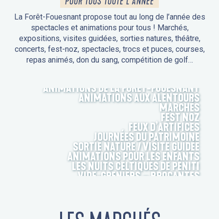
POUR TOUS TOUTE L'ANNÉE
La Forêt-Fouesnant propose tout au long de l’année des
spectacles et animations pour tous ! Marchés,
expositions, visites guidées, sorties natures, théâtre,
concerts, fest-noz, spectacles, trocs et puces, courses,
repas animés, don du sang, compétition de golf…
ANIMATIONS DE LA FORÊT-FOUESNANT
ANIMATIONS AUX ALENTOURS
MARCHÉS
FEST NOZ
FEUX D’ARTIFICES
JOURNÉES DU PATRIMOINE
SORTIE NATURE / VISITE GUIDÉE
ANIMATIONS POUR LES ENFANTS
LES NUITS CELTIQUES DE PENITI
VIDE-GRENIERS – BROCANTES