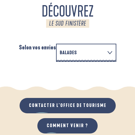
DÉCOUVREZ
LE SUD FINISTÈRE
Selon vos envies
BALADES
EN FAMILLE
D'UN PORT À L'AUTRE
A
QUAND IL PLEUT
AU GRAND AIR
CONTACTER L'OFFICE DE TOURISME
COMMENT VENIR ?