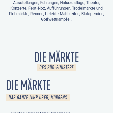
Ausstellungen, Führungen, Naturausflüge, Theater,
Konzerte, Fest-Noz, Aufführungen, Trödelmärkte und
Flohmärkte, Rennen, belebte Mahlzeiten, Blutspenden,
Golfwettkämpfe…
ANIMATIONEN IN LA FORÊT-FOUESNANT
VERANSTALTUNGEN IN DER UMGEBUNG
FEST NOZ
MÄRKTE
FEUERWERK
TAGE DES KULTURERBES
NATURAUSFLUG / GEFÜHRTE TOUR
ANIMATIONEN FÜR KINDER
DIE MÄRKTE
DES SÜD-FINISTÈRE
DIE MÄRKTE
DAS GANZE JAHR ÜBER, MORGENS