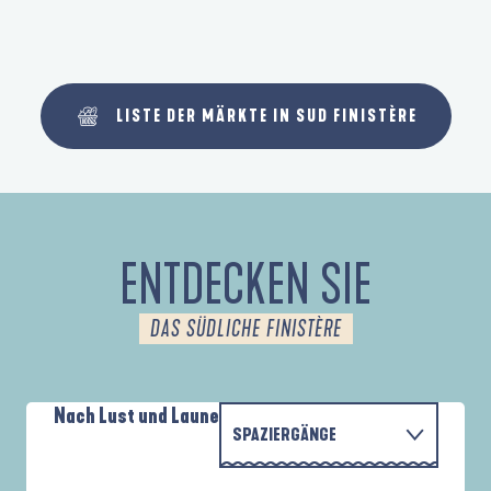
LISTE DER MÄRKTE IN SUD FINISTÈRE
ENTDECKEN SIE
DAS SÜDLICHE FINISTÈRE
Nach Lust und Laune
SPAZIERGÄNGE
P