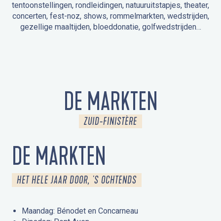
tentoonstellingen, rondleidingen, natuuruitstapjes, theater,
concerten, fest-noz, shows, rommelmarkten, wedstrijden,
gezellige maaltijden, bloeddonatie, golfwedstrijden…
EVENEMENTEN IN LA FORÊT-FOUESNANT
EVENEMENTEN IN DE OMGEVING
FEST NOZ
MARKTEN
VUURWERK
OPEN MONUMENTENDAGEN
UITSTAPJE IN DE NATUUR / RONDLEIDING
ANIMATIE VOOR KINDEREN
DE MARKTEN
ZUID-FINISTÈRE
DE MARKTEN
HET HELE JAAR DOOR, 'S OCHTENDS
Maandag: Bénodet en Concarneau