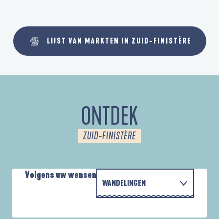
LIJST VAN MARKTEN IN ZUID-FINISTÈRE
ONTDEK
ZUID-FINISTÈRE
Volgens uw wensen
WANDELINGEN
PARCOURS D'INTERPRÉTATION DE L'ANSE
MET DE FAMILIE
DE LA FORÊT
A