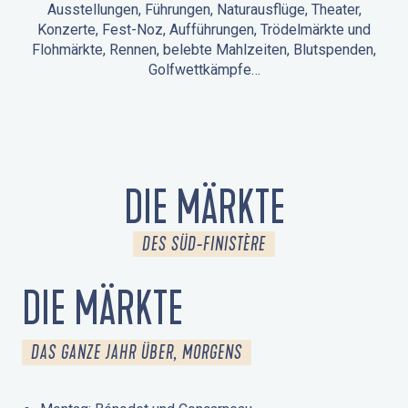
Ausstellungen, Führungen, Naturausflüge, Theater,
Konzerte, Fest-Noz, Aufführungen, Trödelmärkte und
Flohmärkte, Rennen, belebte Mahlzeiten, Blutspenden,
Golfwettkämpfe…
ANIMATIONEN IN LA FORÊT-FOUESNANT
VERANSTALTUNGEN IN DER UMGEBUNG
FEST NOZ
MÄRKTE
FEUERWERK
TAGE DES KULTURERBES
NATURAUSFLUG / GEFÜHRTE TOUR
ANIMATIONEN FÜR KINDER
DIE MÄRKTE
DES SÜD-FINISTÈRE
DIE MÄRKTE
DAS GANZE JAHR ÜBER, MORGENS