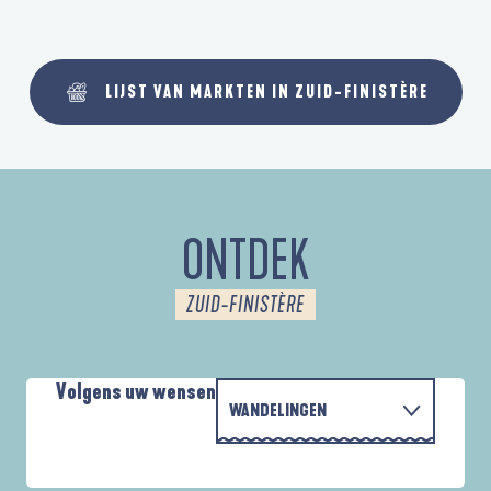
LIJST VAN MARKTEN IN ZUID-FINISTÈRE
ONTDEK
ZUID-FINISTÈRE
Volgens uw wensen
WANDELINGEN
MET DE FAMILIE
AUTOUR DES DEUX ANSES
D