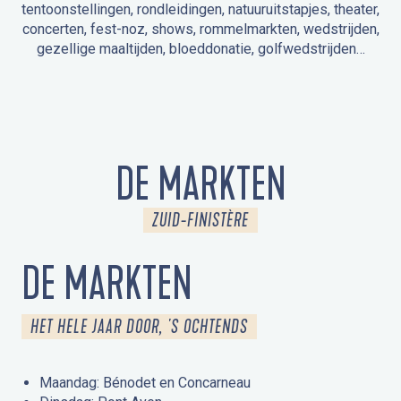
tentoonstellingen, rondleidingen, natuuruitstapjes, theater,
concerten, fest-noz, shows, rommelmarkten, wedstrijden,
gezellige maaltijden, bloeddonatie, golfwedstrijden…
EVENEMENTEN IN LA FORÊT-FOUESNANT
EVENEMENTEN IN DE OMGEVING
FEST NOZ
MARKTEN
VUURWERK
OPEN MONUMENTENDAGEN
UITSTAPJE IN DE NATUUR / RONDLEIDING
ANIMATIE VOOR KINDEREN
DE MARKTEN
ZUID-FINISTÈRE
DE MARKTEN
HET HELE JAAR DOOR, 'S OCHTENDS
Maandag: Bénodet en Concarneau