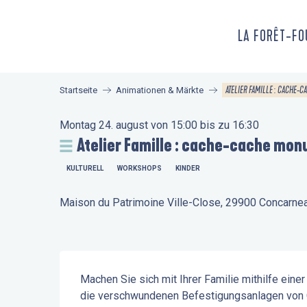
Aller
au
LA FORÊT-F
contenu
principal
ATELIER FAMILLE : CACHE
Startseite
Animationen & Märkte
Montag 24. august von 15:00 bis zu 16:30
Atelier Famille : cache-cache mo
KULTURELL
WORKSHOPS
KINDER
Maison du Patrimoine Ville-Close, 29900 Concarne
Beschreibung
Machen Sie sich mit Ihrer Familie mithilfe eine
die verschwundenen Befestigungsanlagen von C