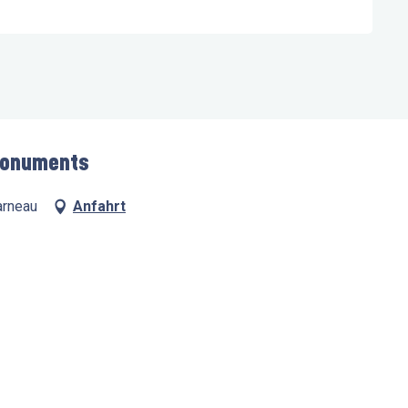
 monuments
arneau
Anfahrt