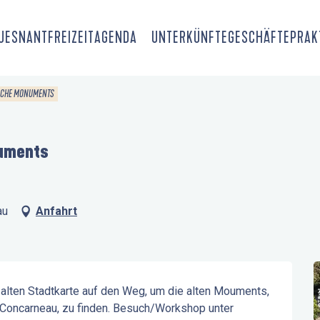
OUESNANT
FREIZEIT
AGENDA
UNTERKÜNFTE
GESCHÄFTE
PRAK
-CACHE MONUMENTS
numents
au
Anfahrt
r alten Stadtkarte auf den Weg, um die alten Mouments, 
oncarneau, zu finden. Besuch/Workshop unter 