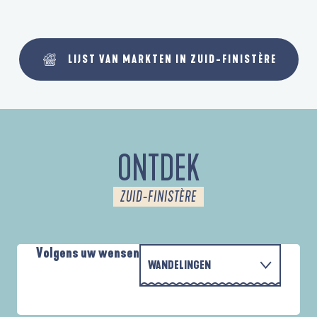
LIJST VAN MARKTEN IN ZUID-FINISTÈRE
ONTDEK
ZUID-FINISTÈRE
Volgens uw wensen
WANDELINGEN
P
MET DE FAMILIE
AUTOUR DES DEUX ANSES
D