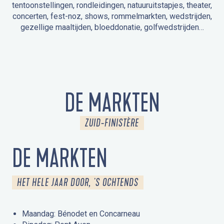
tentoonstellingen, rondleidingen, natuuruitstapjes, theater,
concerten, fest-noz, shows, rommelmarkten, wedstrijden,
gezellige maaltijden, bloeddonatie, golfwedstrijden…
EVENEMENTEN IN LA FORÊT-FOUESNANT
EVENEMENTEN IN DE OMGEVING
FEST NOZ
MARKTEN
VUURWERK
OPEN MONUMENTENDAGEN
UITSTAPJE IN DE NATUUR / RONDLEIDING
ANIMATIE VOOR KINDEREN
DE MARKTEN
ZUID-FINISTÈRE
DE MARKTEN
HET HELE JAAR DOOR, 'S OCHTENDS
Maandag: Bénodet en Concarneau