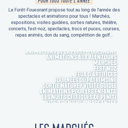
POUR TOUS TOUTE L'ANNÉE
La Forêt-Fouesnant propose tout au long de l’année des
spectacles et animations pour tous ! Marchés,
expositions, visites guidées, sorties natures, théâtre,
concerts, fest-noz, spectacles, trocs et puces, courses,
repas animés, don du sang, compétition de golf…
ANIMATIONS DE LA FORÊT-FOUESNANT
ANIMATIONS AUX ALENTOURS
MARCHÉS
FEST NOZ
FEUX D’ARTIFICES
JOURNÉES DU PATRIMOINE
SORTIE NATURE / VISITE GUIDÉE
ANIMATIONS POUR LES ENFANTS
LES NUITS CELTIQUES DE PENITI
VIDE-GRENIERS – BROCANTES