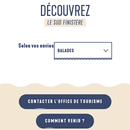
DÉCOUVREZ
LE SUD FINISTÈRE
Selon vos envies
BALADES
PARCOURS D'INTERPRÉTATION DE L'ANSE
EN FAMILLE
DE LA FORÊT
D
QUAND IL PLEUT
AU GRAND AIR
CONTACTER L'OFFICE DE TOURISME
COMMENT VENIR ?