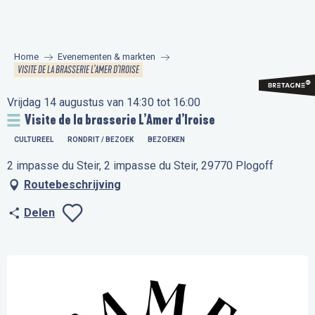
Aller
au
contenu
Home
Evenementen & markten
principal
VISITE DE LA BRASSERIE L’AMER D’IROISE
Vrijdag 14 augustus van 14:30 tot 16:00
Visite de la brasserie L’Amer d’Iroise
CULTUREEL
RONDRIT / BEZOEK
BEZOEKEN
2 impasse du Steir, 2 impasse du Steir, 29770 Plogoff
Routebeschrijving
Delen
Ajouter aux favo