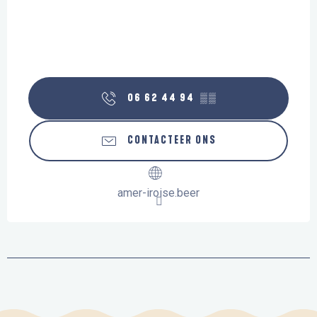
06 62 44 94
▒▒
CONTACTEER ONS
amer-iroise.beer