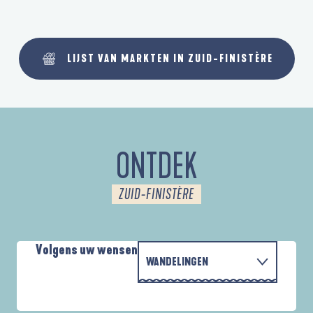
LIJST VAN MARKTEN IN ZUID-FINISTÈRE
ONTDEK
ZUID-FINISTÈRE
Volgens uw wensen
WANDELINGEN
MET DE FAMILIE
AUTOUR DE L'ANSE SAINT-LAURENT
D