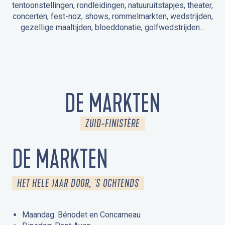
tentoonstellingen, rondleidingen, natuuruitstapjes, theater,
concerten, fest-noz, shows, rommelmarkten, wedstrijden,
gezellige maaltijden, bloeddonatie, golfwedstrijden…
EVENEMENTEN IN LA FORÊT-FOUESNANT
EVENEMENTEN IN DE OMGEVING
FEST NOZ
MARKTEN
VUURWERK
OPEN MONUMENTENDAGEN
UITSTAPJE IN DE NATUUR / RONDLEIDING
ANIMATIE VOOR KINDEREN
DE MARKTEN
ZUID-FINISTÈRE
DE MARKTEN
HET HELE JAAR DOOR, 'S OCHTENDS
Maandag: Bénodet en Concarneau