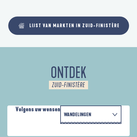
LIJST VAN MARKTEN IN ZUID-FINISTÈRE
ONTDEK
ZUID-FINISTÈRE
Volgens uw wensen
WANDELINGEN
PARCOURS D'INTERPRÉTATION DE L'ANSE
MET DE FAMILIE
DE LA FORÊT
A