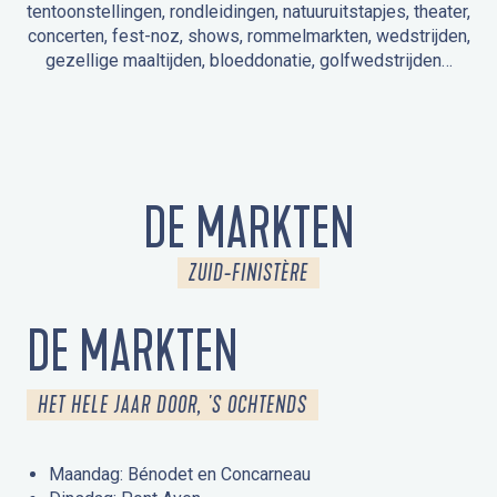
tentoonstellingen, rondleidingen, natuuruitstapjes, theater,
concerten, fest-noz, shows, rommelmarkten, wedstrijden,
gezellige maaltijden, bloeddonatie, golfwedstrijden…
EVENEMENTEN IN LA FORÊT-FOUESNANT
EVENEMENTEN IN DE OMGEVING
FEST NOZ
MARKTEN
VUURWERK
OPEN MONUMENTENDAGEN
UITSTAPJE IN DE NATUUR / RONDLEIDING
ANIMATIE VOOR KINDEREN
DE MARKTEN
ZUID-FINISTÈRE
DE MARKTEN
HET HELE JAAR DOOR, 'S OCHTENDS
Maandag: Bénodet en Concarneau