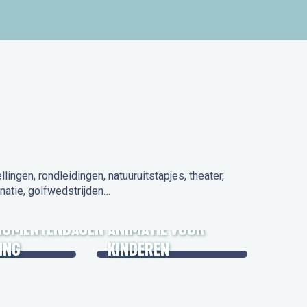
ngen, rondleidingen, natuuruitstapjes, theater,
natie, golfwedstrijden…
 IN DE
NUMENTENDAGEN
ANIMATIE VOOR
ING
KINDEREN