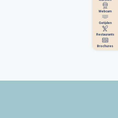
Webcam
Webcam
Getijden
Getijden
Restaurants
Restaurants
Brochures
Brochures