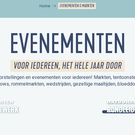
EVENEMENTEN & MARKTEN
Home
EVENEMENTEN
VOOR IEDEREEN, HET HELE JAAR DOOR
orstellingen en evenementen voor iedereen! Markten, tentoonstelli
hows, rommelmarkten, wedstrijden, gezellige maaltijden, bloeddo
UITSTAPJE
KTEN
OPEN MO
NATUUR /
RWERK
RONDLEID