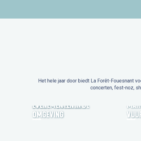
Het hele jaar door biedt La Forêt-Fouesnant vo
concerten, fest-noz, s
EVENEMENTEN IN LA
FORÊT-FOUESNANT
EVENEMENTEN IN DE
MAR
OMGEVING
VUU
FEST NOZ