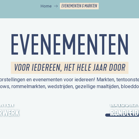
EVENEMENTEN & MARKTEN
Home
EVENEMENTEN
VOOR IEDEREEN, HET HELE JAAR DOOR
orstellingen en evenementen voor iedereen! Markten, tentoonstelli
hows, rommelmarkten, wedstrijden, gezellige maaltijden, bloeddo
UITSTAPJE
KTEN
OPEN MO
NATUUR /
RWERK
RONDLEID