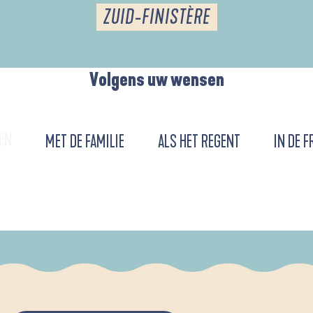
ZUID-FINISTÈRE
Volgens uw wensen
EN
MET DE FAMILIE
ALS HET REGENT
IN DE F
URENT