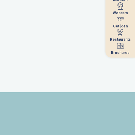
Webcam
Webcam
Getijden
Getijden
Restaurants
Restaurants
Brochures
Brochures