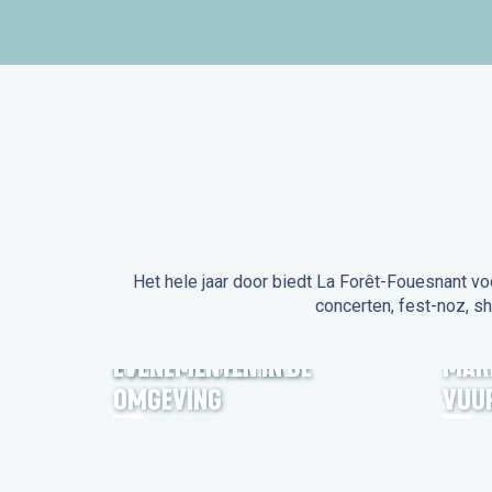
Het hele jaar door biedt La Forêt-Fouesnant vo
concerten, fest-noz, s
EVENEMENTEN IN LA
FORÊT-FOUESNANT
EVENEMENTEN IN DE
MAR
OMGEVING
VUU
FEST NOZ