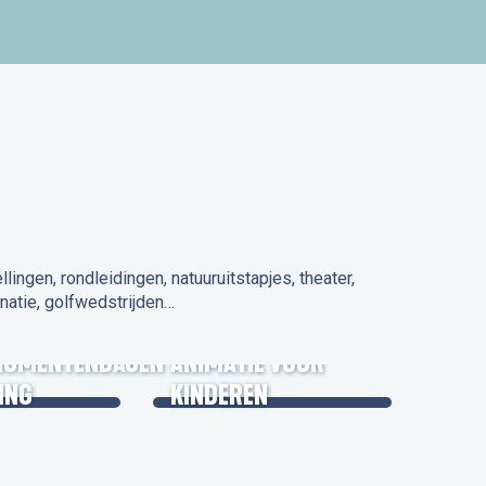
ngen, rondleidingen, natuuruitstapjes, theater,
natie, golfwedstrijden…
 IN DE
NUMENTENDAGEN
ANIMATIE VOOR
ING
KINDEREN