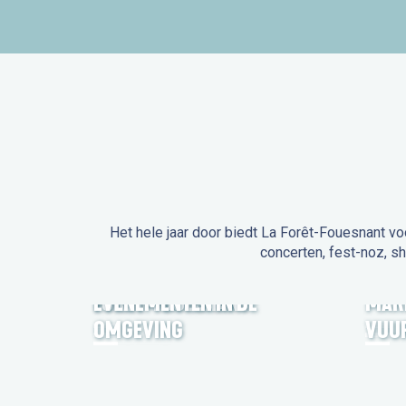
Het hele jaar door biedt La Forêt-Fouesnant vo
concerten, fest-noz, s
EVENEMENTEN IN LA
FORÊT-FOUESNANT
EVENEMENTEN IN DE
MAR
OMGEVING
VUU
FEST NOZ