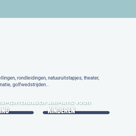
ngen, rondleidingen, natuuruitstapjes, theater,
natie, golfwedstrijden…
 IN DE
NUMENTENDAGEN
ANIMATIE VOOR
ING
KINDEREN