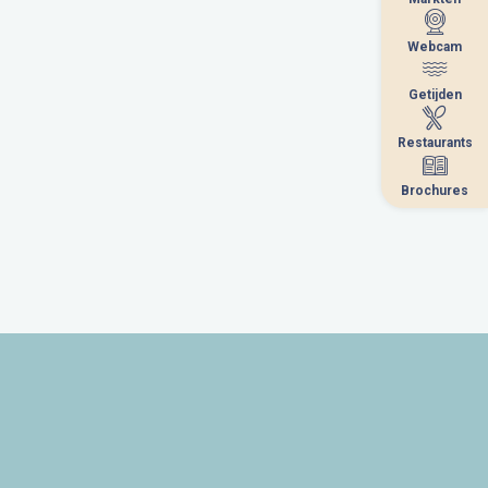
Webcam
Webcam
Getijden
Getijden
Restaurants
Restaurants
Brochures
Brochures