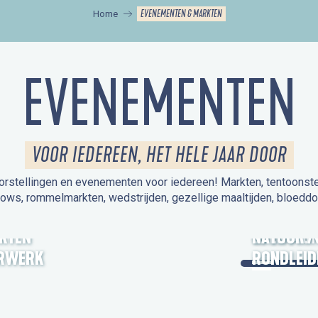
EVENEMENTEN & MARKTEN
Home
EVENEMENTEN
VOOR IEDEREEN, HET HELE JAAR DOOR
orstellingen en evenementen voor iedereen! Markten, tentoonstelli
hows, rommelmarkten, wedstrijden, gezellige maaltijden, bloeddo
UITSTAPJE
KTEN
OPEN MO
NATUUR /
RWERK
RONDLEID