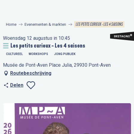
Aller
au
contenu
LES PETITS CURIEUX - LES 4 SAISONS
Home
Evenementen & markten
principal
Woensdag 12 augustus in 10:45
Les petits curieux - Les 4 saisons
CULTUREEL
WORKSHOPS
JONG PUBLIEK
Musée de Pont-Aven Place Julia, 29930 Pont-Aven
Routebeschrijving
Delen
Ajouter aux favo