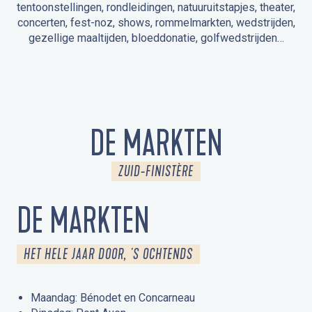
tentoonstellingen, rondleidingen, natuuruitstapjes, theater,
concerten, fest-noz, shows, rommelmarkten, wedstrijden,
gezellige maaltijden, bloeddonatie, golfwedstrijden…
EVENEMENTEN IN LA FORÊT-FOUESNANT
EVENEMENTEN IN DE OMGEVING
FEST NOZ
MARKTEN
VUURWERK
OPEN MONUMENTENDAGEN
UITSTAPJE IN DE NATUUR / RONDLEIDING
ANIMATIE VOOR KINDEREN
DE MARKTEN
ZUID-FINISTÈRE
DE MARKTEN
HET HELE JAAR DOOR, 'S OCHTENDS
Maandag: Bénodet en Concarneau