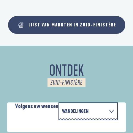
LIJST VAN MARKTEN IN ZUID-FINISTÈRE
ONTDEK
ZUID-FINISTÈRE
Volgens uw wensen
WANDELINGEN
P
MET DE FAMILIE
D'UN PORT À L'AUTRE
D