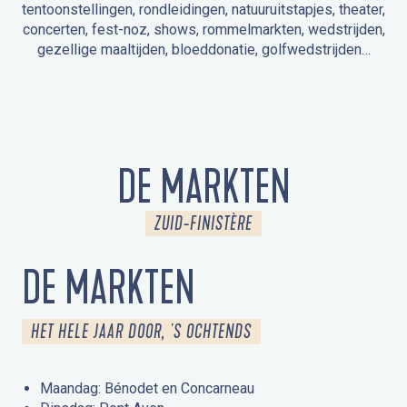
tentoonstellingen, rondleidingen, natuuruitstapjes, theater,
concerten, fest-noz, shows, rommelmarkten, wedstrijden,
gezellige maaltijden, bloeddonatie, golfwedstrijden…
EVENEMENTEN IN LA FORÊT-FOUESNANT
EVENEMENTEN IN DE OMGEVING
FEST NOZ
MARKTEN
VUURWERK
OPEN MONUMENTENDAGEN
UITSTAPJE IN DE NATUUR / RONDLEIDING
ANIMATIE VOOR KINDEREN
DE MARKTEN
ZUID-FINISTÈRE
DE MARKTEN
HET HELE JAAR DOOR, 'S OCHTENDS
Maandag: Bénodet en Concarneau