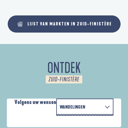
LIJST VAN MARKTEN IN ZUID-FINISTÈRE
ONTDEK
ZUID-FINISTÈRE
Volgens uw wensen
WANDELINGEN
MET DE FAMILIE
AUTOUR DE L'ANSE SAINT-LAURENT
D