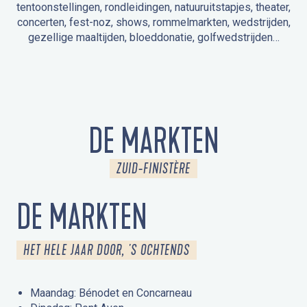
tentoonstellingen, rondleidingen, natuuruitstapjes, theater,
concerten, fest-noz, shows, rommelmarkten, wedstrijden,
gezellige maaltijden, bloeddonatie, golfwedstrijden…
EVENEMENTEN IN LA FORÊT-FOUESNANT
EVENEMENTEN IN DE OMGEVING
FEST NOZ
MARKTEN
VUURWERK
OPEN MONUMENTENDAGEN
UITSTAPJE IN DE NATUUR / RONDLEIDING
ANIMATIE VOOR KINDEREN
DE MARKTEN
ZUID-FINISTÈRE
DE MARKTEN
HET HELE JAAR DOOR, 'S OCHTENDS
Maandag: Bénodet en Concarneau