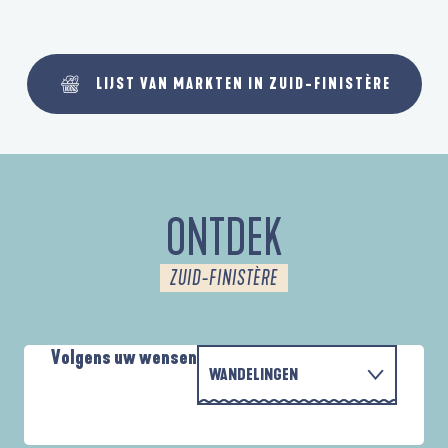
LIJST VAN MARKTEN IN ZUID-FINISTÈRE
ONTDEK
ZUID-FINISTÈRE
Volgens uw wensen
WANDELINGEN
MET DE FAMILIE
AUTOUR DES DEUX ANSES
A