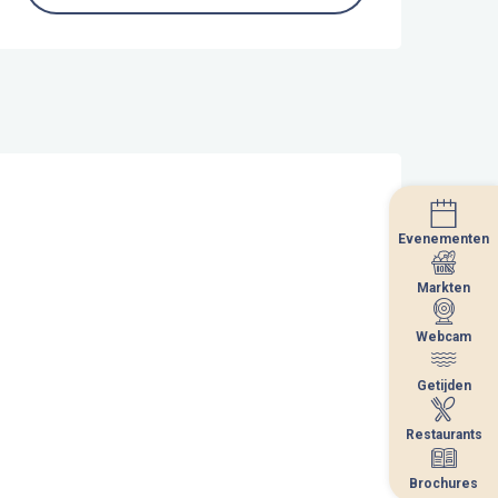
Evenementen
Evenementen
Markten
Markten
Webcam
Webcam
Getijden
Getijden
Restaurants
Restaurants
Brochures
Brochures