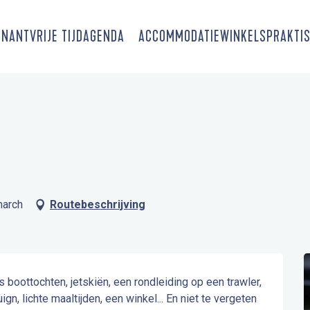
SNANT
VRIJE TIJD
AGENDA
ACCOMMODATIE
WINKELS
PRAKTIS
march
Routebeschrijving
s boottochten, jetskiën, een rondleiding op een trawler, 
gn, lichte maaltijden, een winkel... En niet te vergeten 