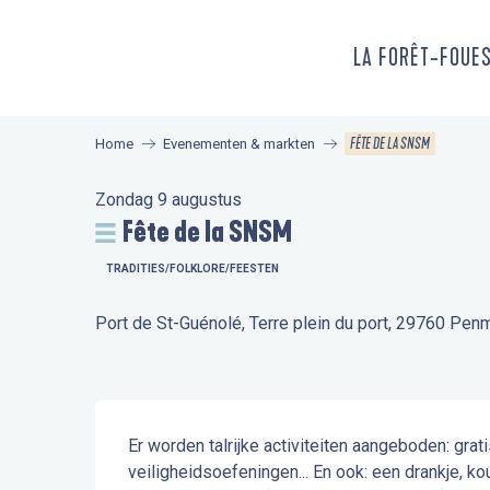
Aller
au
LA FORÊT-FOUE
contenu
principal
FÊTE DE LA SNSM
Home
Evenementen & markten
Zondag 9 augustus
Fête de la SNSM
TRADITIES/FOLKLORE/FEESTEN
Port de St-Guénolé, Terre plein du port, 29760 Pen
Beschrijving
Er worden talrijke activiteiten aangeboden: grati
veiligheidsoefeningen... En ook: een drankje, koui