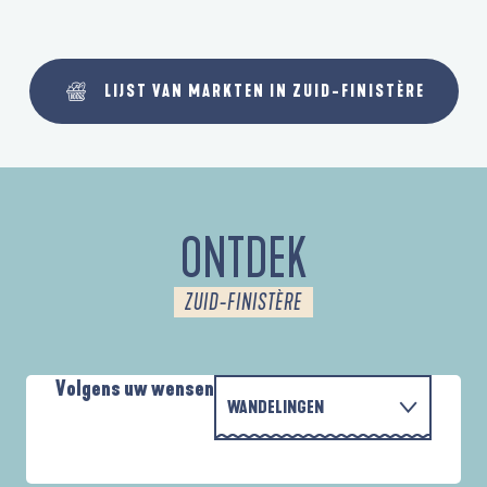
LIJST VAN MARKTEN IN ZUID-FINISTÈRE
ONTDEK
ZUID-FINISTÈRE
Volgens uw wensen
WANDELINGEN
MET DE FAMILIE
AUTOUR DES DEUX ANSES
A