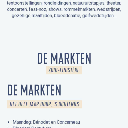
tentoonstellingen, rondleidingen, natuuruitstapjes, theater,
concerten, fest-noz, shows, rommelmarkten, wedstrijden,
gezellige maaltijden, bloeddonatie, golfwedstrijden…
EVENEMENTEN IN LA FORÊT-FOUESNANT
EVENEMENTEN IN DE OMGEVING
FEST NOZ
MARKTEN
VUURWERK
OPEN MONUMENTENDAGEN
UITSTAPJE IN DE NATUUR / RONDLEIDING
ANIMATIE VOOR KINDEREN
DE MARKTEN
ZUID-FINISTÈRE
DE MARKTEN
HET HELE JAAR DOOR, 'S OCHTENDS
Maandag: Bénodet en Concarneau