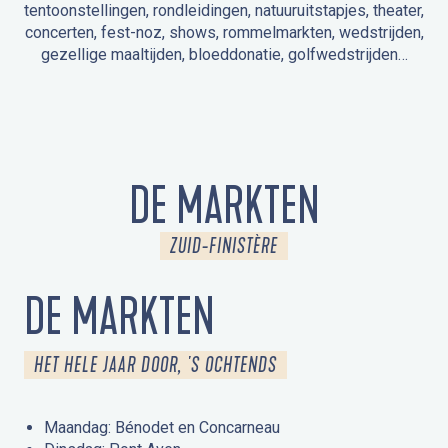
tentoonstellingen, rondleidingen, natuuruitstapjes, theater,
concerten, fest-noz, shows, rommelmarkten, wedstrijden,
gezellige maaltijden, bloeddonatie, golfwedstrijden…
EVENEMENTEN IN LA FORÊT-FOUESNANT
EVENEMENTEN IN DE OMGEVING
FEST NOZ
MARKTEN
VUURWERK
OPEN MONUMENTENDAGEN
UITSTAPJE IN DE NATUUR / RONDLEIDING
ANIMATIE VOOR KINDEREN
DE MARKTEN
ZUID-FINISTÈRE
DE MARKTEN
HET HELE JAAR DOOR, 'S OCHTENDS
Maandag: Bénodet en Concarneau