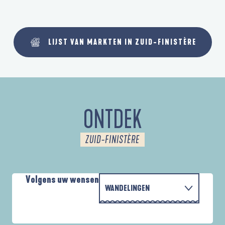
LIJST VAN MARKTEN IN ZUID-FINISTÈRE
ONTDEK
ZUID-FINISTÈRE
Volgens uw wensen
WANDELINGEN
PARCOURS D'INTERPRÉTATION DE L'ANSE
MET DE FAMILIE
DE LA FORÊT
A