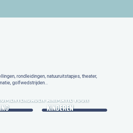
ngen, rondleidingen, natuuruitstapjes, theater,
natie, golfwedstrijden…
 IN DE
NUMENTENDAGEN
ANIMATIE VOOR
ING
KINDEREN