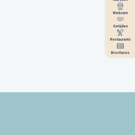
Webcam
Webcam
Getijden
Getijden
Restaurants
Restaurants
Brochures
Brochures