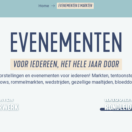
EVENEMENTEN & MARKTEN
Home
EVENEMENTEN
VOOR IEDEREEN, HET HELE JAAR DOOR
orstellingen en evenementen voor iedereen! Markten, tentoonstelli
hows, rommelmarkten, wedstrijden, gezellige maaltijden, bloeddo
UITSTAPJE
KTEN
OPEN MO
NATUUR /
RWERK
RONDLEID