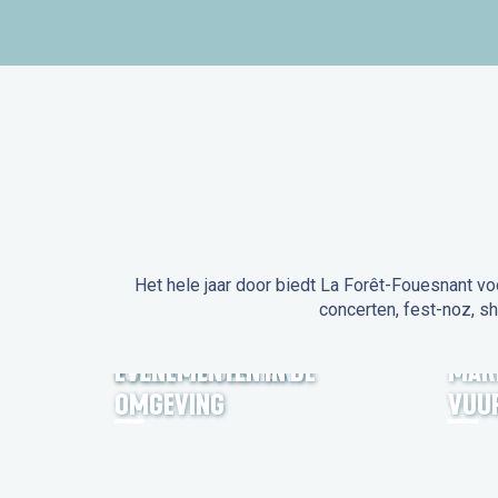
Het hele jaar door biedt La Forêt-Fouesnant vo
concerten, fest-noz, s
EVENEMENTEN IN LA
FORÊT-FOUESNANT
EVENEMENTEN IN DE
MAR
OMGEVING
VUU
FEST NOZ