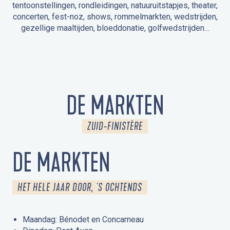
tentoonstellingen, rondleidingen, natuuruitstapjes, theater,
concerten, fest-noz, shows, rommelmarkten, wedstrijden,
gezellige maaltijden, bloeddonatie, golfwedstrijden…
EVENEMENTEN IN LA FORÊT-FOUESNANT
EVENEMENTEN IN DE OMGEVING
FEST NOZ
MARKTEN
VUURWERK
OPEN MONUMENTENDAGEN
UITSTAPJE IN DE NATUUR / RONDLEIDING
ANIMATIE VOOR KINDEREN
DE MARKTEN
ZUID-FINISTÈRE
DE MARKTEN
HET HELE JAAR DOOR, 'S OCHTENDS
Maandag: Bénodet en Concarneau