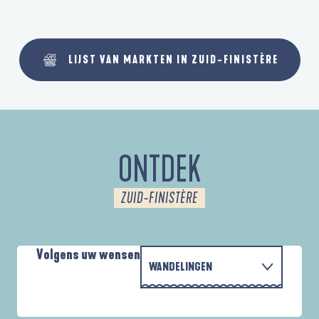
LIJST VAN MARKTEN IN ZUID-FINISTÈRE
ONTDEK
ZUID-FINISTÈRE
Volgens uw wensen
WANDELINGEN
P
MET DE FAMILIE
AUTOUR DES DEUX ANSES
D