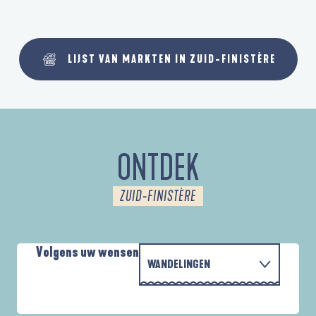
LIJST VAN MARKTEN IN ZUID-FINISTÈRE
ONTDEK
ZUID-FINISTÈRE
Volgens uw wensen
WANDELINGEN
PARCOURS D'INTERPRÉTATION DE L'ANSE
MET DE FAMILIE
DE LA FORÊT
A