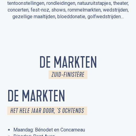
tentoonstellingen, rondleidingen, natuuruitstapjes, theater,
concerten, fest-noz, shows, rommelmarkten, wedstrijden,
gezellige maaltijden, bloeddonatie, golfwedstrijden…
EVENEMENTEN IN LA FORÊT-FOUESNANT
EVENEMENTEN IN DE OMGEVING
FEST NOZ
MARKTEN
VUURWERK
OPEN MONUMENTENDAGEN
UITSTAPJE IN DE NATUUR / RONDLEIDING
ANIMATIE VOOR KINDEREN
DE MARKTEN
ZUID-FINISTÈRE
DE MARKTEN
HET HELE JAAR DOOR, 'S OCHTENDS
Maandag: Bénodet en Concarneau