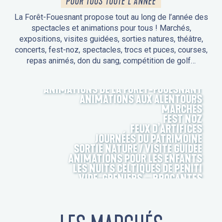
POUR TOUS TOUTE L'ANNÉE
La Forêt-Fouesnant propose tout au long de l’année des
spectacles et animations pour tous ! Marchés,
expositions, visites guidées, sorties natures, théâtre,
concerts, fest-noz, spectacles, trocs et puces, courses,
repas animés, don du sang, compétition de golf…
ANIMATIONS DE LA FORÊT-FOUESNANT
ANIMATIONS AUX ALENTOURS
MARCHÉS
FEST NOZ
FEUX D’ARTIFICES
JOURNÉES DU PATRIMOINE
SORTIE NATURE / VISITE GUIDÉE
ANIMATIONS POUR LES ENFANTS
LES NUITS CELTIQUES DE PENITI
VIDE-GRENIERS – BROCANTES