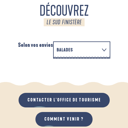
DÉCOUVREZ
LE SUD FINISTÈRE
Selon vos envies
BALADES
EN FAMILLE
AUTOUR DE L'ANSE SAINT-LAURENT
A
QUAND IL PLEUT
AU GRAND AIR
CONTACTER L'OFFICE DE TOURISME
COMMENT VENIR ?