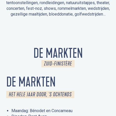
tentoonstellingen, rondleidingen, natuuruitstapjes, theater,
concerten, fest-noz, shows, rommelmarkten, wedstrijden,
gezellige maaltijden, bloeddonatie, golfwedstrijden…
EVENEMENTEN IN LA FORÊT-FOUESNANT
EVENEMENTEN IN DE OMGEVING
FEST NOZ
MARKTEN
VUURWERK
OPEN MONUMENTENDAGEN
UITSTAPJE IN DE NATUUR / RONDLEIDING
ANIMATIE VOOR KINDEREN
DE MARKTEN
ZUID-FINISTÈRE
DE MARKTEN
HET HELE JAAR DOOR, 'S OCHTENDS
Maandag: Bénodet en Concarneau