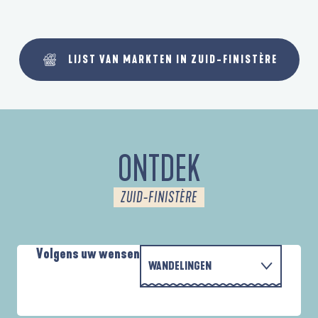
LIJST VAN MARKTEN IN ZUID-FINISTÈRE
ONTDEK
ZUID-FINISTÈRE
Volgens uw wensen
WANDELINGEN
PARCOURS D'INTERPRÉTATION DE L'ANSE
MET DE FAMILIE
DE LA FORÊT
A