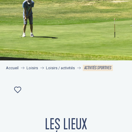
ACTIVITÉS SPORTIVES
Accueil
Loisirs
Loisirs / activités
Ajouter aux favoris
Élaia - Ecole de surf de Pors Carn
Atlantique Voile Service
LES LIEUX
Le Jardin de la Cale
Bonobo Parc