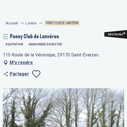
Aller
au
contenu
PONEY CLUB DE LANVÉRON
Accueil
Loisirs
principal
Poney Club de Lanvéron
EQUITATION
RANDONNÉE ÉQUESTRE
115 Route de la Véronique, 29170 Saint-Évarzec
M'y rendre
Partager
Ajouter aux fav