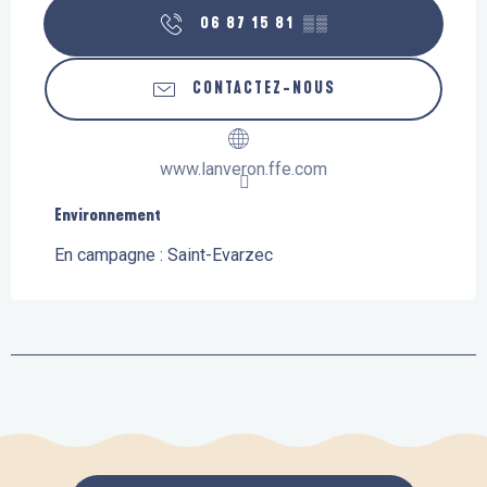
06 87 15 81
▒▒
CONTACTEZ-NOUS
www.lanveron.ffe.com
Environnement
Environnement
En campagne :
Saint-Evarzec